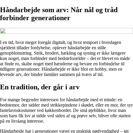
Håndarbejde som arv: Når nål og tråd
forbinder generationer
I en tid, hvor meget foregår digitalt, og hvor tempoet i hverdagen
sjældent tillader fordybelse, oplever håndarbejde en stille
genopblomstring. Strik, broderi, hækling og syning er ikke længere
kun noget, man forbinder med bedsteforældre – det er blevet en måde
at finde ro, skabe noget med hænderne og bevare en forbindelse til
tidligere generationer. Håndarbejde er ikke blot en hobby, men en
levende arv, der binder familier sammen på tværs af tid.
En tradition, der går i arv
For mange begynder interessen for håndarbejde med et minde: en
bedstemor, der sidder med strikkepindene i skødet, eller en mor, der syr
fastelavnskostumer ved køkkenbordet. De små øjeblikke, hvor man
som barn fik lov at sidde ved siden af og prøve selv, bliver ofte starten
på en livslang interesse.
Håndarbejde har i generationer været en praktisk nødvendighed – tøj