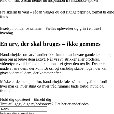
Find din stil: Sådan henter du inspiration fra historiske epoker
Fra skærm til væg – sådan vælger du det rigtige papir og format til dine
fotos
Brætspil binder os sammen: Fælles oplevelser og grin i en travl
hverdag
En arv, der skal bruges – ikke gemmes
Håndarbejde som arv handler ikke kun om at bevare gamle teknikker,
men om at bruge dem aktivt. Når vi syr, strikker eller broderer,
viderefører vi ikke blot en tradition – vi giver den nyt liv. Det er en
måde at ære dem, der kom før os, og samtidig skabe noget, der kan
gives videre til dem, der kommer efter.
Måske er det netop derfor, håndarbejde føles så meningsfuldt: fordi
hver maske, hver sting og hver tråd rummer både fortid, nutid og
fremtid.
Hold dig opdateret – tilmeld dig
Træt af ligegyldige nyhedsbreve? Det her er anderledes.
Indtast din e-mail her