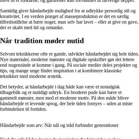
blive til et forklæde, og garnrester kan forvandles til farverige tæpper.
Samtidig giver håndarbejde mulighed for at udtrykke personlig stil og
kreativitet. I en verden præget af masseproduktion er det en særlig
tilfredsstillelse at bære noget, man selv har lavet – eller at give en gave,
der er skabt med tid og omtanke.
Når tradition møder nutid
Selvom teknikkerne ofte er gamle, udvikler håndarbejdet sig hele tiden.
Nye materialer, moderne mønstre og digitale opskrifter gør det lettere
end nogensinde at komme i gang. På sociale medier deles projekter og
tips, og mange unge finder inspiration i at kombinere klassiske
teknikker med moderne æstetik.
Det betyder, at håndarbejde i dag både kan være et nostalgisk
tilbageblik og et nutidigt udtryk. En broderet pude kan bære et
gammelt mønster, men med et moderne motiv. På den måde bliver
håndarbejde et levende sprog, der hele tiden fornyes – uden at miste
forbindelsen til fortiden.
Håndarbejde som arv: Når nål og tråd forbinder generationer