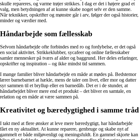
skulle repareres, og varme trøjer strikkes. I dag er det i højere grad et
valg, men betydningen af at kunne skabe noget selv er den samme.
Når teknikker, opskrifter og mønstre går i arv, følger der også historier,
minder og værdier med.
Håndarbejde som fællesskab
Selvom håndarbejde ofte forbindes med ro og fordybelse, er det også
en social aktivitet. Strikkeklubber, sycafeer og online fællesskaber
samler mennesker på tværs af alder og baggrund. Her deles erfaringer,
opskrifter og inspiration – og ikke mindst tid sammen.
I mange familier bliver håndarbejde en måde at mødes på. Bedstemor
lærer barnebarnet at hækle, mens de taler om livet, eller mor og datter
syr sammen til et bryllup eller en barnedåb. Det er i de stunder, at
håndarbejdet bliver mere end et produkt – det bliver en samtale, en
relation og en måde at være sammen på.
Kreativitet og bæredygtighed i samme tråd
I takt med at flere ønsker at leve mere bæredygtigt, har håndarbejde
fået en ny aktualitet. At kunne reparere, genbruge og skabe nyt af
gammelt er både miljøvenligt og meningsfuldt. En gammel skjorte kan