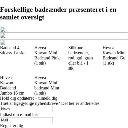
Forskellige badeænder præsenteret i en
samlet oversigt
Badeand 4
Hevea
Silikone
Hevea
stk ass. i æske
Kawan Mini
badeænder,
Kawan Mini
Badeand Pink
rød, gul, grøn
Badeand Gul
(1 stk)
eller blå - 1
(1 stk)
stk
Hevea
Hevea
Kawan
Kawan Mini
Badeand
badeand Mint
Jumbo 16 cm
(1 stk)
Hold dig opdateret – tilmeld dig
Træt af ligegyldige nyhedsbreve? Det her er anderledes.
Indtast din e-mail her
Registrer dig