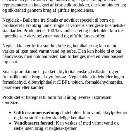
repræsenterer en kategori af kosmetikprodukter, der kombinerer leg
og sikkerhed gennem brug af giftfrie ingredienser.
Neglelak - Ballerine fra Snails er udviklet specielt til børn og
produceret i Frankrig under nogle af verdens strengeste kosmetiske
standarder. Produktet er 100 % vandbaseret og indeholder kun tre
ingredienser: akrylpolymer, vand og giftfrie farvestoffer.
Neglelakken er fri for stærke dufte og kemikalier og kan nemt
vaskes af igen med varmt vand og sæbe. Den kan holde til et par
håndvaske, men holdbarheden kan forlænges med en vandbaseret
top coat.
Snails-produkterne er pakket i blyfri italienske glasflasker og er
fremstillet uden brug af dyreforsøg. Neglelakken indeholder ingen
formaldehyd, dibutylphthalat (DBP), toluen, formaldehydharpiks,
parabener eller kamfer.
Produktet er beregnet til børn fra 3 år og leveres i størrelsen
OneSize.
Giftfri sammensætning:
Indeholder kun vand, akrylpolymer
og farvestoffer uden skadelige kemikalier.
Vandbaseret formel:
Kan vaskes af med varmt vand og
sæbe uden brug af neglelakfjerner.