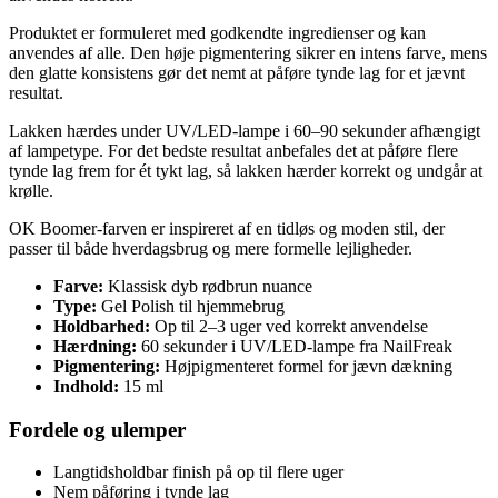
Produktet er formuleret med godkendte ingredienser og kan
anvendes af alle. Den høje pigmentering sikrer en intens farve, mens
den glatte konsistens gør det nemt at påføre tynde lag for et jævnt
resultat.
Lakken hærdes under UV/LED-lampe i 60–90 sekunder afhængigt
af lampetype. For det bedste resultat anbefales det at påføre flere
tynde lag frem for ét tykt lag, så lakken hærder korrekt og undgår at
krølle.
OK Boomer-farven er inspireret af en tidløs og moden stil, der
passer til både hverdagsbrug og mere formelle lejligheder.
Farve:
Klassisk dyb rødbrun nuance
Type:
Gel Polish til hjemmebrug
Holdbarhed:
Op til 2–3 uger ved korrekt anvendelse
Hærdning:
60 sekunder i UV/LED-lampe fra NailFreak
Pigmentering:
Højpigmenteret formel for jævn dækning
Indhold:
15 ml
Fordele og ulemper
Langtidsholdbar finish på op til flere uger
Nem påføring i tynde lag