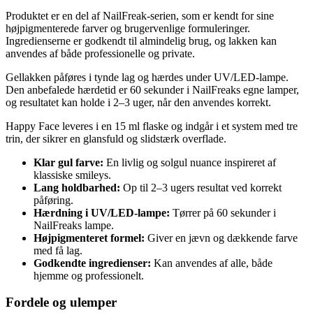
Produktet er en del af NailFreak-serien, som er kendt for sine
højpigmenterede farver og brugervenlige formuleringer.
Ingredienserne er godkendt til almindelig brug, og lakken kan
anvendes af både professionelle og private.
Gellakken påføres i tynde lag og hærdes under UV/LED-lampe.
Den anbefalede hærdetid er 60 sekunder i NailFreaks egne lamper,
og resultatet kan holde i 2–3 uger, når den anvendes korrekt.
Happy Face leveres i en 15 ml flaske og indgår i et system med tre
trin, der sikrer en glansfuld og slidstærk overflade.
Klar gul farve:
En livlig og solgul nuance inspireret af
klassiske smileys.
Lang holdbarhed:
Op til 2–3 ugers resultat ved korrekt
påføring.
Hærdning i UV/LED-lampe:
Tørrer på 60 sekunder i
NailFreaks lampe.
Højpigmenteret formel:
Giver en jævn og dækkende farve
med få lag.
Godkendte ingredienser:
Kan anvendes af alle, både
hjemme og professionelt.
Fordele og ulemper