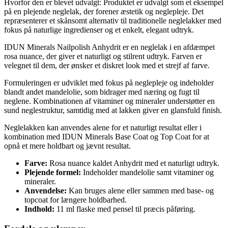
Hvorfor den er blevet udvalgt: Produktet er udvalgt som et eksempel
på en plejende neglelak, der forener æstetik og neglepleje. Det
repræsenterer et skånsomt alternativ til traditionelle neglelakker med
fokus på naturlige ingredienser og et enkelt, elegant udtryk.
IDUN Minerals Nailpolish Anhydrit er en neglelak i en afdæmpet
rosa nuance, der giver et naturligt og stilrent udtryk. Farven er
velegnet til dem, der ønsker et diskret look med et strejf af farve.
Formuleringen er udviklet med fokus på neglepleje og indeholder
blandt andet mandelolie, som bidrager med næring og fugt til
neglene. Kombinationen af vitaminer og mineraler understøtter en
sund neglestruktur, samtidig med at lakken giver en glansfuld finish.
Neglelakken kan anvendes alene for et naturligt resultat eller i
kombination med IDUN Minerals Base Coat og Top Coat for at
opnå et mere holdbart og jævnt resultat.
Farve:
Rosa nuance kaldet Anhydrit med et naturligt udtryk.
Plejende formel:
Indeholder mandelolie samt vitaminer og
mineraler.
Anvendelse:
Kan bruges alene eller sammen med base- og
topcoat for længere holdbarhed.
Indhold:
11 ml flaske med pensel til præcis påføring.