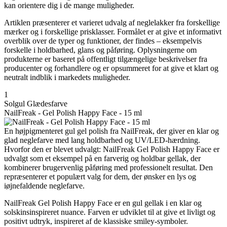
kan orientere dig i de mange muligheder.
Artiklen præsenterer et varieret udvalg af neglelakker fra forskellige
mærker og i forskellige prisklasser. Formålet er at give et informativt
overblik over de typer og funktioner, der findes – eksempelvis
forskelle i holdbarhed, glans og påføring. Oplysningerne om
produkterne er baseret på offentligt tilgængelige beskrivelser fra
producenter og forhandlere og er opsummeret for at give et klart og
neutralt indblik i markedets muligheder.
1
Solgul Glædesfarve
NailFreak - Gel Polish Happy Face - 15 ml
En højpigmenteret gul gel polish fra NailFreak, der giver en klar og
glad neglefarve med lang holdbarhed og UV/LED-hærdning.
Hvorfor den er blevet udvalgt: NailFreak Gel Polish Happy Face er
udvalgt som et eksempel på en farverig og holdbar gellak, der
kombinerer brugervenlig påføring med professionelt resultat. Den
repræsenterer et populært valg for dem, der ønsker en lys og
iøjnefaldende neglefarve.
NailFreak Gel Polish Happy Face er en gul gellak i en klar og
solskinsinspireret nuance. Farven er udviklet til at give et livligt og
positivt udtryk, inspireret af de klassiske smiley-symboler.