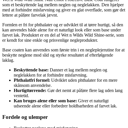
som et beskyttende lag mellem neglen og neglelakken. Den hjælper
med at forhindre misfarvning og giver en glat overflade, som gør det
lettere at påføre farvelak jævnt.
Formlen er fri for phthalater og er udviklet til at tørre hurtigt, så den
kan anvendes både alene for et naturligt look eller som base under
farvet lak. Produktet er en del af Wet n Wilds Wild Shine-serie, som
er kendt for sine enkle og prisvenlige negleprodukter.
Base coaten kan anvendes som første trin i en negleplejerutine for at
beskytte neglene mod slid og styrke resultatet af efterfølgende
laklag.
Beskyttende base:
Danner et lag mellem neglen og
neglelakken for at forhindre misfarvning.
Phthalatfri formel:
Udviklet uden phthalater for en mere
skånsom anvendelse.
Hurtigttørrende:
Gør det nemt at påføre flere lag uden lang
ventetid.
Kan bruges alene eller som base:
Giver et naturligt
udseende alene eller forbedrer holdbarheden af farvet lak.
Fordele og ulemper