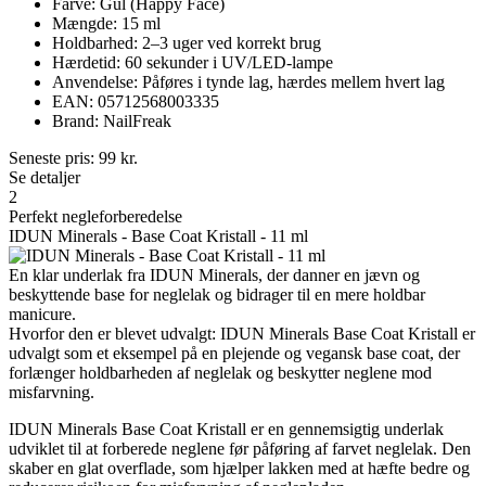
Farve: Gul (Happy Face)
Mængde: 15 ml
Holdbarhed: 2–3 uger ved korrekt brug
Hærdetid: 60 sekunder i UV/LED-lampe
Anvendelse: Påføres i tynde lag, hærdes mellem hvert lag
EAN: 05712568003335
Brand: NailFreak
Seneste pris:
99
kr.
Se detaljer
2
Perfekt negleforberedelse
IDUN Minerals - Base Coat Kristall - 11 ml
En klar underlak fra IDUN Minerals, der danner en jævn og
beskyttende base for neglelak og bidrager til en mere holdbar
manicure.
Hvorfor den er blevet udvalgt: IDUN Minerals Base Coat Kristall er
udvalgt som et eksempel på en plejende og vegansk base coat, der
forlænger holdbarheden af neglelak og beskytter neglene mod
misfarvning.
IDUN Minerals Base Coat Kristall er en gennemsigtig underlak
udviklet til at forberede neglene før påføring af farvet neglelak. Den
skaber en glat overflade, som hjælper lakken med at hæfte bedre og