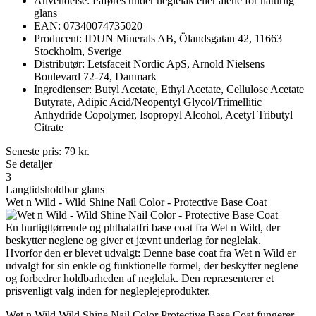
Anvendelse: Påføres under neglelak eller alene for naturlig
glans
EAN: 07340074735020
Producent: IDUN Minerals AB, Ölandsgatan 42, 11663
Stockholm, Sverige
Distributør: Letsfaceit Nordic ApS, Arnold Nielsens
Boulevard 72-74, Danmark
Ingredienser: Butyl Acetate, Ethyl Acetate, Cellulose Acetate
Butyrate, Adipic Acid/Neopentyl Glycol/Trimellitic
Anhydride Copolymer, Isopropyl Alcohol, Acetyl Tributyl
Citrate
Seneste pris:
79
kr.
Se detaljer
3
Langtidsholdbar glans
Wet n Wild - Wild Shine Nail Color - Protective Base Coat
En hurtigttørrende og phthalatfri base coat fra Wet n Wild, der
beskytter neglene og giver et jævnt underlag for neglelak.
Hvorfor den er blevet udvalgt: Denne base coat fra Wet n Wild er
udvalgt for sin enkle og funktionelle formel, der beskytter neglene
og forbedrer holdbarheden af neglelak. Den repræsenterer et
prisvenligt valg inden for negleplejeprodukter.
Wet n Wild Wild Shine Nail Color Protective Base Coat fungerer