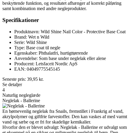
beskyttende funktion, og resultatet afhænger af korrekt påføring
samt kombination med andre negleprodukter.
Specifikationer
Produktnavn: Wild Shine Nail Color - Protective Base Coat
Brand: Wet n Wild
Serie: Wild Shine
Type: Base coat til negle
Egenskaber: Phthalatfri, hurtigttørrende
Anvendelse: Som base under neglelak eller alene
Producent: Letsfaceit Nordic ApS
EAN: 04049775545145
Seneste pris:
39,95
kr.
Se detaljer
4
Naturlig negleglæde
Neglelak - Ballerine
En børnevenlig neglelak fra Snails, fremstillet i Frankrig af vand,
akrylpolymer og giftfrie farvestoffer. Den kan vaskes af med varmt
vand og sæbe og er fri for skadelige kemikalier.
Hvorfor den er blevet udvalgt: Neglelak - Ballerine er udvalgt som
et eksempel på en sikker og miljøvenlig neglelak til børn. Den