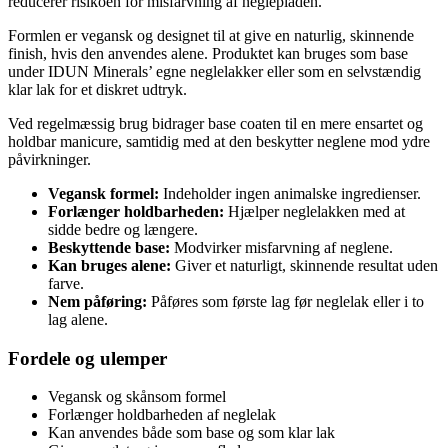
reducerer risikoen for misfarvning af neglepladen.
Formlen er vegansk og designet til at give en naturlig, skinnende
finish, hvis den anvendes alene. Produktet kan bruges som base
under IDUN Minerals’ egne neglelakker eller som en selvstændig
klar lak for et diskret udtryk.
Ved regelmæssig brug bidrager base coaten til en mere ensartet og
holdbar manicure, samtidig med at den beskytter neglene mod ydre
påvirkninger.
Vegansk formel:
Indeholder ingen animalske ingredienser.
Forlænger holdbarheden:
Hjælper neglelakken med at
sidde bedre og længere.
Beskyttende base:
Modvirker misfarvning af neglene.
Kan bruges alene:
Giver et naturligt, skinnende resultat uden
farve.
Nem påføring:
Påføres som første lag før neglelak eller i to
lag alene.
Fordele og ulemper
Vegansk og skånsom formel
Forlænger holdbarheden af neglelak
Kan anvendes både som base og som klar lak