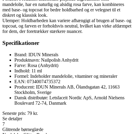
mandelolie, har en naturlig og alsidig rosa farve, kan kombineres
med base- og topcoat for bedre holdbarhed og er velegnet til et
diskret og klassisk look.
Ulemper: Holdbarheden kan variere afhængigt af brugen af base- og
topcoat, og farven er forholdsvis neutral, hvilket kan virke afdæmpet
for dem, der foretrækker stærkere nuancer.
Specifikationer
Brand: IDUN Minerals
Produktnavn: Nailpolish Anhydrit
Farve: Rosa (Anhydrit)
Indhold: 11 ml
Formel: Indeholder mandelolie, vitaminer og mineraler
EAN: 07340074735372
Producent: IDUN Minerals AB, Ölandsgatan 42, 11663
Stockholm, Sverige
Dansk distributør: Letsfaceit Nordic ApS, Arnold Nielsens
Boulevard 72-74, Danmark
Seneste pris:
79
kr.
Se detaljer
7
Glitrende børneglæde